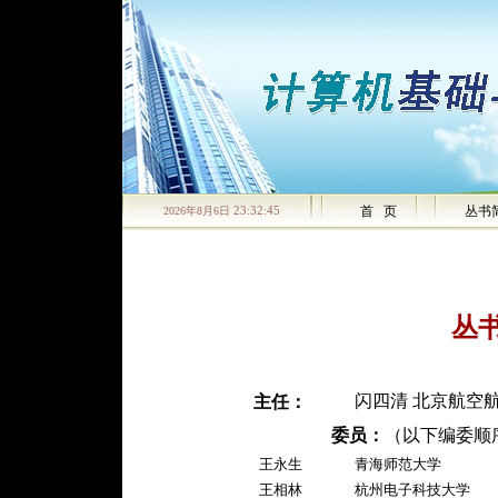
首 页
丛书
2026年8月6日
23:32:45
丛
闪四清 北京航空
主任：
委员：
（以下编委顺
王永生
青海师范大学
王相林
杭州电子科技大学