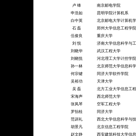
卢 锋
南京邮电学院
申浩如
昆明学院计算机系
白中英
北京邮电大学计算机
石 磊
郑州大学信息工程学
伍俊良
重庆大学
刘 悦
济南大学信息科学与
刘晓华
武汉工程大学
刘晓悦
河北理工大学计控学
孙一林
北京师范大学信息科
何宗键
同济大学软件学院
吴裕功
天津大学
吴 磊
北方工业大学信息工
宋海声
西北师范大学
张凤琴
空军工程大学
罗怡桂
同济大学
范训礼
西北大学信息科学与技
胡景凡
北京信息工程学院
赵文静
西安建筑科技大学信