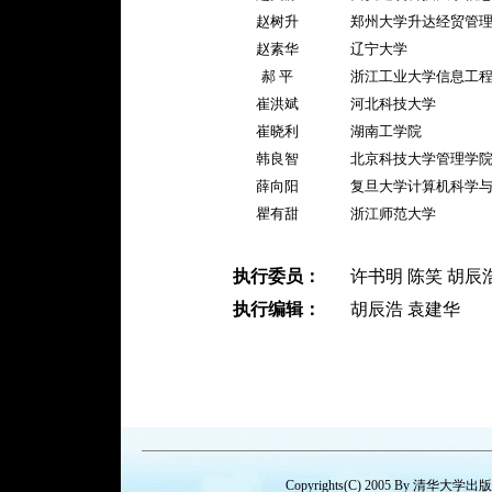
赵树升
郑州大学升达经贸管
赵素华
辽宁大学
郝 平
浙江工业大学信息工
崔洪斌
河北科技大学
崔晓利
湖南工学院
韩良智
北京科技大学管理学
薛向阳
复旦大学计算机科学
瞿有甜
浙江师范大学
执行委员：
许书明 陈笑 胡辰
执行编辑：
胡辰浩 袁建华
Copyrights(C) 2005 By 清华大学出版社